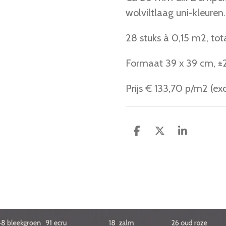
wolviltlaag uni-kleuren.
28 stuks à 0,15 m2, to
Formaat 39 x 39 cm, 
Prijs
€ 133,70 p/m2 (excl
D
D
S
e
e
h
l
e
a
e
l
r
n
e