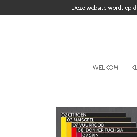
Ga
Deze website wordt op dit
direct
naar
de
hoofdinhoud
WELKOM
K